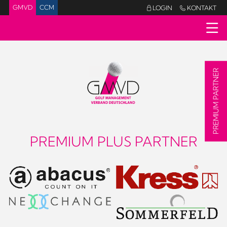
GMVD
CCM
LOGIN
KONTAKT


PREMIUM PARTNER
PREMIUM PLUS PARTNER