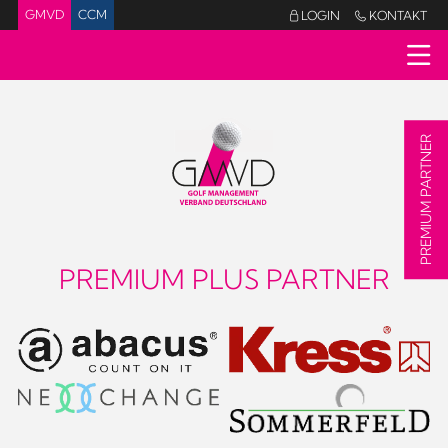
GMVD
CCM
LOGIN
KONTAKT


PREMIUM PARTNER
PREMIUM PLUS PARTNER