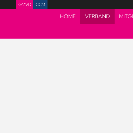
GMVD
CCM
HOME
VERBAND
MITG