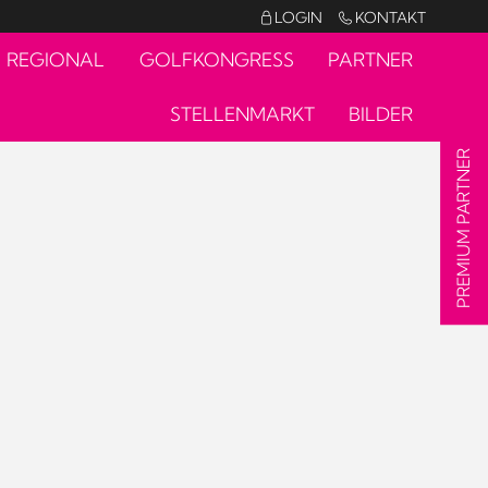
LOGIN
KONTAKT


REGIONAL
GOLFKONGRESS
PARTNER
STELLENMARKT
BILDER
PREMIUM PARTNER