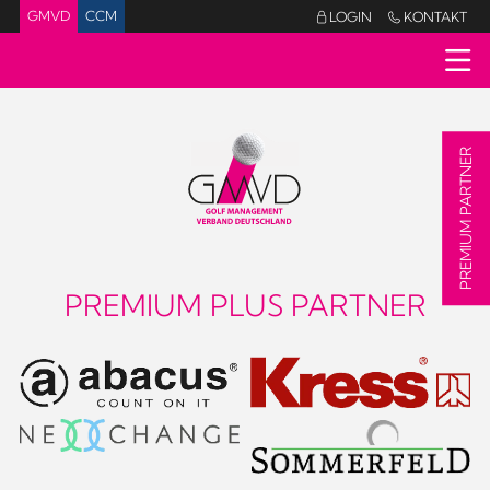
GMVD
CCM
LOGIN
KONTAKT


PREMIUM PARTNER
PREMIUM PLUS PARTNER