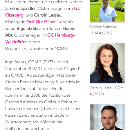
Mitgliedern ehrenamtlich geleitet. Neben
Simone Spindler
, Clubmanagerin im
GC
Kitzeberg
, und
Carolin Lessau
,
Managerin
Golf Gut Glinde
, wird ab
Simone Spindler,
sofort
Ingo Staats
anstelle von
Florian
CCM 4 (2021)
Abt
, Clubmanager im
GC Hamburg-
Walddörfer
, dritter
Regionalkreisvorsitzender NORD.
Ingo Staats, CCM 3 (2023), ist seit
September 2007 'Ordentliches Mitglied'
im GMVD. Als zuständiger Mitarbeiter
für den Bereich Marketing & Vertrieb im
Carolin Lessau, CCM
Berliner Golfclub Stolper Heide,
4 (2022)
übernahm er 2008 die Position des
Geschäftsführers im Golfclub Rehburg-
Loccum (Hannover), bevor er nach einer
kurzen Zwischenstation in Baden-
Württemberg schließlich in die
Golfindustrie wechselte.