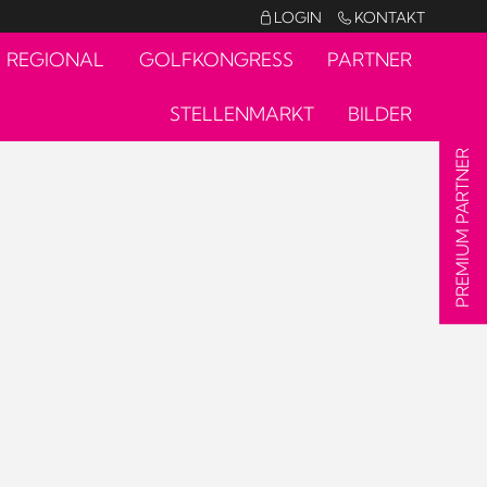
LOGIN
KONTAKT


REGIONAL
GOLFKONGRESS
PARTNER
STELLENMARKT
BILDER
PREMIUM PARTNER