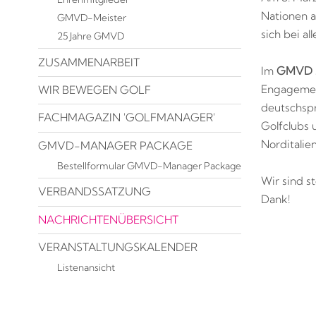
Nationen 
GMVD-Meister
sich bei a
25 Jahre GMVD
ZUSAMMENARBEIT
Im
GMVD
Engagement
WIR BEWEGEN GOLF
deutschspr
FACHMAGAZIN 'GOLFMANAGER'
Golfclubs 
Norditalie
GMVD-MANAGER PACKAGE
Bestellformular GMVD-Manager Package
Wir sind st
VERBANDSSATZUNG
Dank!
NACHRICHTENÜBERSICHT
VERANSTALTUNGSKALENDER
Listenansicht