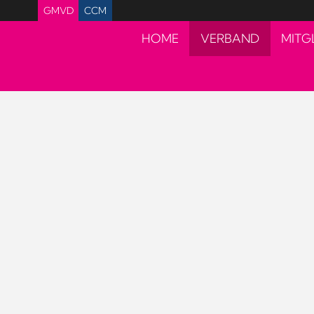
GMVD
CCM
HOME
VERBAND
MITG