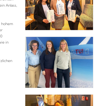
in Anlass,
nd hohem
er
00
ie in
rzlichen