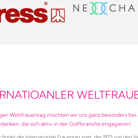
ERNATIOANLER WELTFRAU
en Weltfrauentag möchten wir uns ganz besonders bei 
danken, die sich aktiv in der Golfbranche engagieren!
 findet der Internationale Frauentag statt, der 1975 von den V