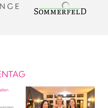
ENTAG
allen
ereinten