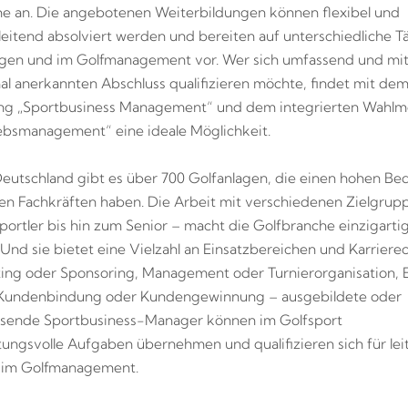
e an. Die angebotenen Weiterbildungen können flexibel und
eitend absolviert werden und bereiten auf unterschiedliche T
agen und im Golfmanagement vor. Wer sich umfassend und mi
nal anerkannten Abschluss qualifizieren möchte, findet mit de
ng „Sportbusiness Management“ und dem integrierten Wahlm
ebsmanagement“ eine ideale Möglichkeit.
 Deutschland gibt es über 700 Golfanlagen, die einen hohen Be
rten Fachkräften haben. Die Arbeit mit verschiedenen Zielgru
portler bis hin zum Senior – macht die Golfbranche einzigarti
Und sie bietet eine Vielzahl an Einsatzbereichen und Karriere
ng oder Sponsoring, Management oder Turnierorganisation, 
 Kundenbindung oder Kundengewinnung – ausgebildete oder
sende Sportbusiness-Manager können im Golfsport
ungsvolle Aufgaben übernehmen und qualifizieren sich für le
n im Golfmanagement.