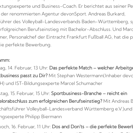
ktungsexperte und Business-Coach. Er berichtet aus seiner P
r der renommierten Agentur devonSport. Andreas Burkard,
führer des Volleyball-Landesverbands Baden-Württemberg, s
rfolgreichen Berufseinstieg mit Bachelor-Abschluss. Und Mar
er, Personalchef der Eintracht Frankfurt Fußball AG, hat die
die perfekte Bewerbung.
amm:
g, 14. Februar, 13 Uhr:
Das perfekte Match – welcher Arbeitg
business passt zu Dir?
Mit Stephan Westermann
(Inhaber dev
) und IST-Bildungsexperte Marcel Schumacher
tag, 15. Februar, 15 Uhr:
Sportbusiness-Branche – reicht ein
lorabschluss zum erfolgreichen Berufseinstieg?
Mit Andreas 
chäftsführer Volleyball-Landesverband Württemberg e.V.)
und
ungsexperte Philipp Biermann
och, 16. Februar, 11 Uhr:
Dos and Don'ts – die perfekte Bewer