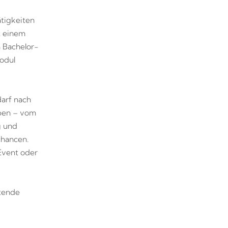
ätigkeiten
t einem
m Bachelor-
odul
darf nach
ppen – vom
g und
chancen.
Event oder
itende