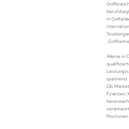
Golfbranch
berufsbegl
in Golfanl
internatio
Studienga
„Golfbetri
Alleine in
qualifizie
Leistungss
spannend. 
Ob Marketi
Finanzen,
heranwach
verantwort
Positione