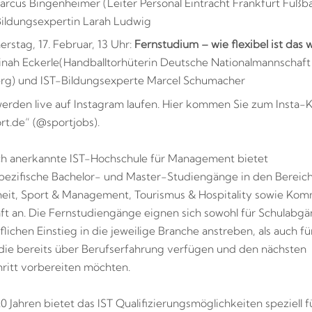
arcus Bingenheimer (Leiter Personal Eintracht Frankfurt Fußba
Bildungsexpertin Larah Ludwig
rstag, 17. Februar, 13 Uhr:
Fernstudium – wie flexibel ist das w
inah Eckerle
(Handballtorhüterin Deutsche Nationalmannschaf
erg) und IST-Bildungsexperte Marcel Schumacher
 werden live auf Instagram laufen. Hier kommen Sie zum Insta-
rt.de“ (@sportjobs).
ich anerkannte IST-Hochschule für Management bietet
ezifische Bachelor- und Master-Studiengänge in den Bereich
it, Sport & Management, Tourismus & Hospitality sowie Kom
ft an. Die Fernstudiengänge eignen sich sowohl für Schulabgä
lichen Einstieg in die jeweilige Branche anstreben, als auch fü
die bereits über Berufserfahrung verfügen und den nächsten
hritt vorbereiten möchten.
0 Jahren bietet das IST Qualifizierungsmöglichkeiten speziell f