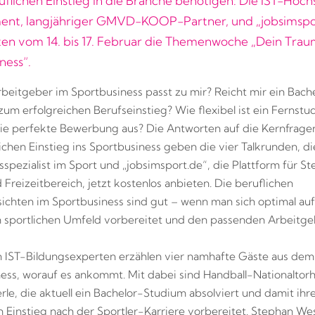
uflichen Einstieg in die Branche benötigen: Die IST-Hoch
nt, langjähriger GMVD-KOOP-Partner, und „jobsimspo
ten vom 14. bis 17. Februar die Themenwoche „Dein Trau
ness“.
beitgeber im Sportbusiness passt zu mir? Reicht mir ein Bach
zum erfolgreichen Berufseinstieg? Wie flexibel ist ein Fernst
die perfekte Bewerbung aus? Die Antworten auf die Kernfrag
ichen Einstieg ins Sportbusiness geben die vier Talkrunden, di
sspezialist im Sport und „jobsimsport.de“, die Plattform für Ste
 Freizeitbereich, jetzt kostenlos anbieten. Die beruflichen
sichten im Sportbusiness sind gut – wenn man sich optimal auf
m sportlichen Umfeld vorbereitet und den passenden Arbeitgeb
 IST-Bildungsexperten erzählen vier namhafte Gäste aus dem
ess, worauf es ankommt. Mit dabei sind Handball-Nationaltorh
rle, die aktuell ein Bachelor-Studium absolviert und damit ihr
n Einstieg nach der Sportler-Karriere vorbereitet. Stephan W