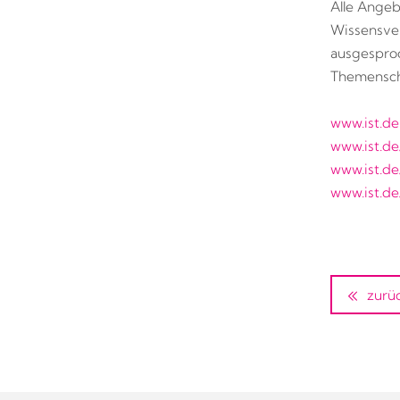
Alle Angeb
Wissensver
ausgesproc
Themensch
www.ist.de
www.ist.de
www.ist.d
www.ist.de
zurü