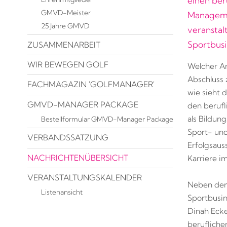
einen ber
GMVD-Meister
Manageme
25 Jahre GMVD
veranstal
Sportbusi
ZUSAMMENARBEIT
WIR BEWEGEN GOLF
Welcher Ar
Abschluss 
FACHMAGAZIN 'GOLFMANAGER'
wie sieht 
GMVD-MANAGER PACKAGE
den berufl
als Bildung
Bestellformular GMVD-Manager Package
Sport- und
VERBANDSSATZUNG
Erfolgsaus
NACHRICHTENÜBERSICHT
Karriere i
VERANSTALTUNGSKALENDER
Neben den
Listenansicht
Sportbusin
Dinah Ecke
berufliche