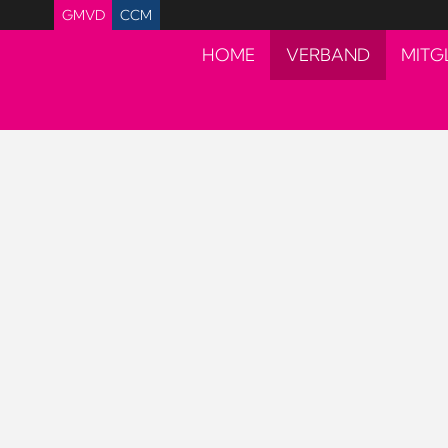
GMVD
CCM
HOME
VERBAND
MITG