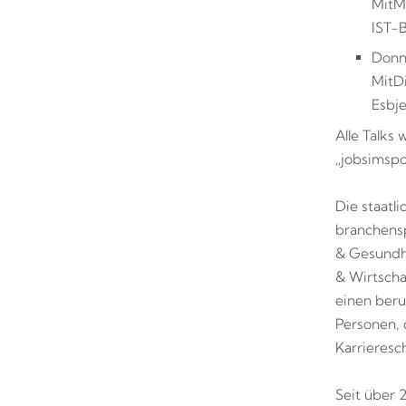
Mit
M
IST-
Donne
Mit
D
Esbj
Alle Talks
„jobsimspo
Die staatl
branchensp
& Gesundhe
& Wirtscha
einen beruf
Personen, 
Karrieresc
Seit über 2