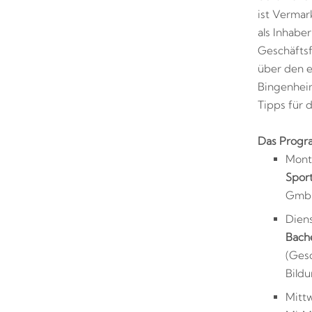
ist Vermar
als Inhabe
Geschäfts
über den e
Bingenheim
Tipps für 
Das Progr
Monta
Sport
GmbH
Diens
Bache
(Ges
Bild
Mittw