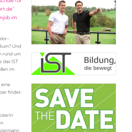
schule für
rt.de“
mjob im
elor-
udium? Und
en rund um
e das IST
llen im
 eine
er findet.
üterin
en
estermann