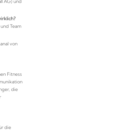
ll AG) und
irklich?
t und Team
Kanal von
en Fitness
munikation
nger, die
r
ür die