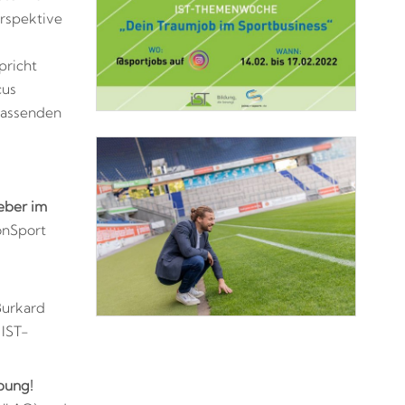
erspektive
pricht
cus
 passenden
eber im
onSport
Burkard
 IST-
bung!