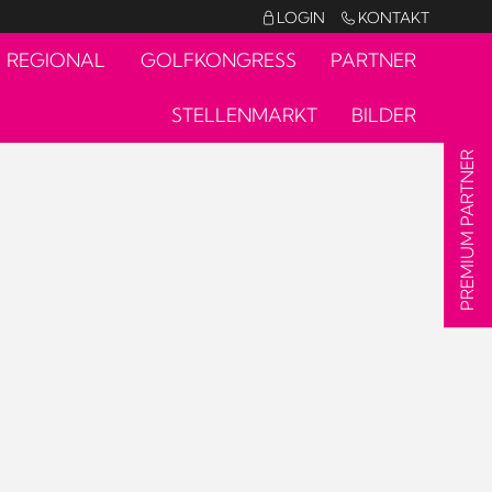
LOGIN
KONTAKT


REGIONAL
GOLFKONGRESS
PARTNER
STELLENMARKT
BILDER
PREMIUM PARTNER