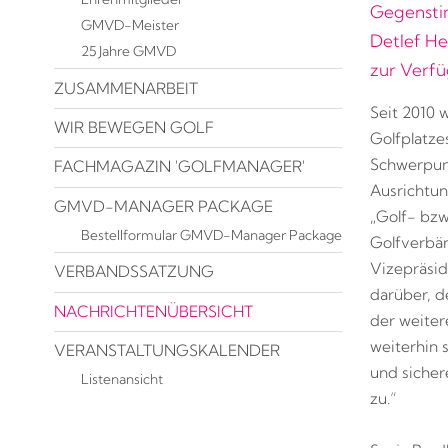
Gegenstim
GMVD-Meister
Detlef He
25 Jahre GMVD
zur Verfü
ZUSAMMENARBEIT
Seit 2010 
WIR BEWEGEN GOLF
Golfplatze
Schwerpunk
FACHMAGAZIN 'GOLFMANAGER'
Ausrichtun
GMVD-MANAGER PACKAGE
„Golf- bzw
Bestellformular GMVD-Manager Package
Golfverbän
Vizepräsid
VERBANDSSATZUNG
darüber, d
NACHRICHTENÜBERSICHT
der weite
weiterhin
VERANSTALTUNGSKALENDER
und sicher
Listenansicht
zu.“