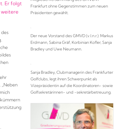
 Er folgt
Frankfurt ohne Gegenstimmen zum neuen
 weitere
Präsidenten gewählt.
r des
Der neue Vorstand des GMVD (v.l.n.r.): Markus
.
Erdmann, Sabina Gräf, Korbinian Kofler, Sanja
sche
Bradley und Uwe Neumann.
bildes
chen
Sanja Bradley, Clubmanagerin des Frankfurter
sehr
Golfclubs, legt ihren Schwerpunkt als
r. „Neben
Vizepräsidentin auf die Koordinatoren- sowie
Golfsekretärinnen- und -sekretärbetreuung.
 mich
s kümmern
terstützung