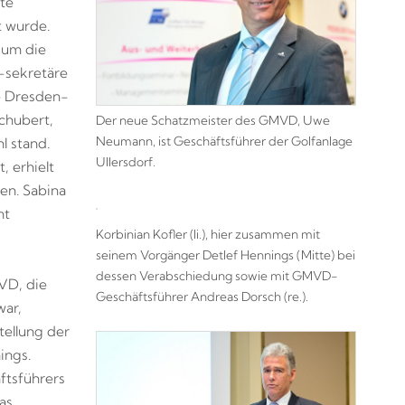
te
t wurde.
 um die
-sekretäre
e Dresden-
chubert,
Der neue Schatzmeister des GMVD, Uwe
Neumann, ist Geschäftsführer der Golfanlage
l stand.
Ullersdorf.
 erhielt
en. Sabina
mt
Korbinian Kofler (li.), hier zusammen mit
seinem Vorgänger Detlef Hennings (Mitte) bei
dessen Verabschiedung sowie mit GMVD-
VD, die
Geschäftsführer Andreas Dorsch (re.).
war,
tellung der
ings.
ftsführers
as