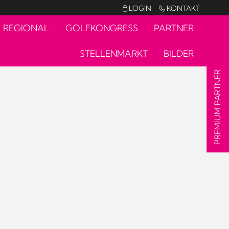
LOGIN
KONTAKT


REGIONAL
GOLFKONGRESS
PARTNER
STELLENMARKT
BILDER
PREMIUM PARTNER