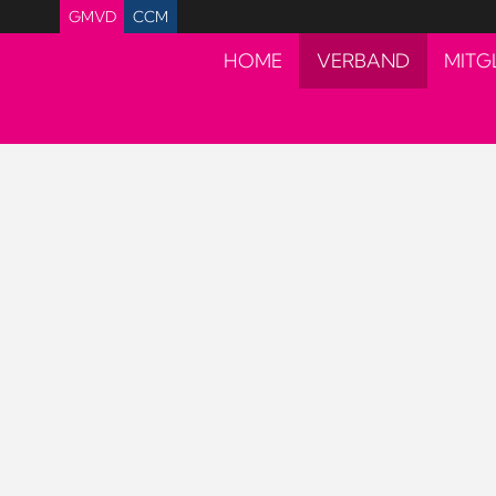
GMVD
CCM
HOME
VERBAND
MITG