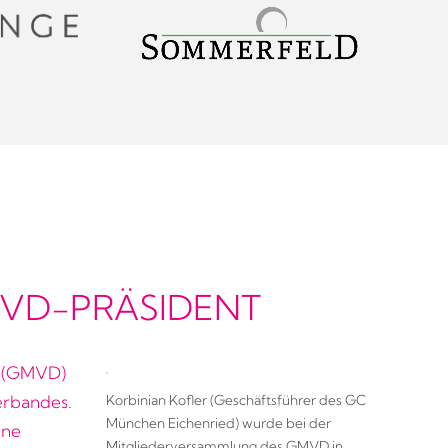
MVD-PRÄSIDENT
d (GMVD)
Korbinian Kofler (Geschäftsführer des GC
erbandes.
München Eichenried) wurde bei der
hne
Mitgliederversammlung des GMVD in