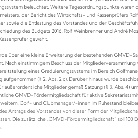
ngssystem beleuchtet. Weitere Tagesordnungspunkte waren d
meisters, der Bericht des Wirtschafts- und Kassenprüfers Rolf
r sowie die Entlastung des Vorstandes und der Geschäftsfü
schiedung des Budgets 2016. Rolf Weinbrenner und André Mo
 Kassenprüfer gewählt.
de über eine kleine Erweiterung der bestehenden GMVD-Sa
t. Nach einstimmigem Beschluss der Mitgliederversammlung 
ereitstellung eines Graduierungssystems im Bereich Golfman
g aufgenommen (§ 2, Abs. 2 c). Darüber hinaus wurde beschlos
r außerordentliche Mitglieder gemäß Satzung (§ 3, Abs. 4) um
tliche GMVD-Fördermitgliedschaft für aktive Sekretariatsmit
rweitern. Golf- und Clubmanager/-innen im Ruhestand bleibe
es Antrags des Vorstandes von dieser Form der Mitgliedscha
ssen. Die zusätzliche „GMVD-Fördermitgliedschaft“ soll 100 E
.