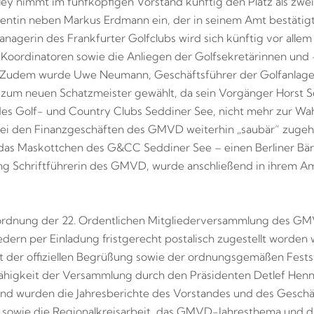
ley nimmt im fünfköpfigen Vorstand künftig den Platz als zwei
entin neben Markus Erdmann ein, der in seinem Amt bestätig
nagerin des Frankfurter Golfclubs wird sich künftig vor allem
 Koordinatoren sowie die Anliegen der Golfsekretärinnen und 
Zudem wurde Uwe Neumann, Geschäftsführer der Golfanlag
, zum neuen Schatzmeister gewählt, da sein Vorgänger Horst S
es Golf- und Country Clubs Seddiner See, nicht mehr zur Wah
ei den Finanzgeschäften des GMVD weiterhin „saubär“ zugeht,
as Maskottchen des G&CC Seddiner See – einen Berliner Bär
ang Schriftführerin des GMVD, wurde anschließend in ihrem A
ordnung der 22. Ordentlichen Mitgliederversammlung des GM
edern per Einladung fristgerecht postalisch zugestellt worden 
 der offiziellen Begrüßung sowie der ordnungsgemäßen Fests
ähigkeit der Versammlung durch den Präsidenten Detlef Henn
nd wurden die Jahresberichte des Vorstandes und des Geschä
t sowie die Regionalkreisarbeit, das GMVD-Jahresthema und d