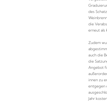
Graduieru
des Schatz
Weinbrenne
die Verab
erneut als
Zudem wur
abgestimm
auch die B
die Satzun
Angebot fü
außerorden
innen zu e
entgegen d
ausgeschlo
Jahr kosten