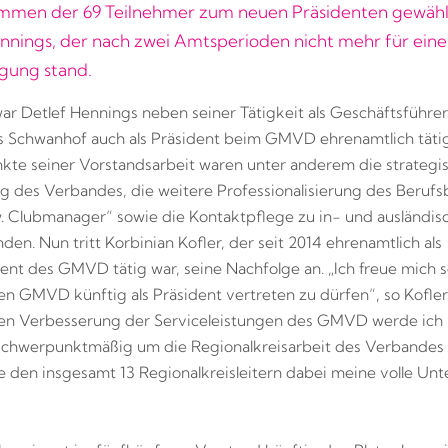
men der 69 Teilnehmer zum neuen Präsidenten gewählt.
nnings, der nach zwei Amtsperioden nicht mehr für eine
gung stand.
war Detlef Hennings neben seiner Tätigkeit als Geschäftsführe
s Schwanhof auch als Präsident beim GMVD ehrenamtlich tätig
te seiner Vorstandsarbeit waren unter anderem die strategi
g des Verbandes, die weitere Professionalisierung des Berufs
. Clubmanager“ sowie die Kontaktpflege zu in- und ausländis
den. Nun tritt Korbinian Kofler, der seit 2014 ehrenamtlich als
ent des GMVD tätig war, seine Nachfolge an. „Ich freue mich 
en GMVD künftig als Präsident vertreten zu dürfen“, so Kofle
ren Verbesserung der Serviceleistungen des GMVD werde ich
 schwerpunktmäßig um die Regionalkreisarbeit des Verbande
e den insgesamt 13 Regionalkreisleitern dabei meine volle Un