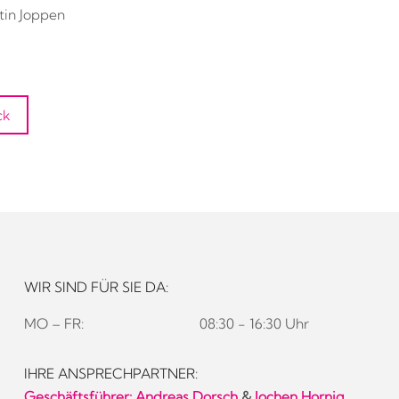
rtin Joppen
ck
WIR SIND FÜR SIE DA:
MO – FR:
08:30 - 16:30 Uhr
IHRE ANSPRECHPARTNER:
Geschäftsführer:
Andreas Dorsch
&
Jochen Hornig