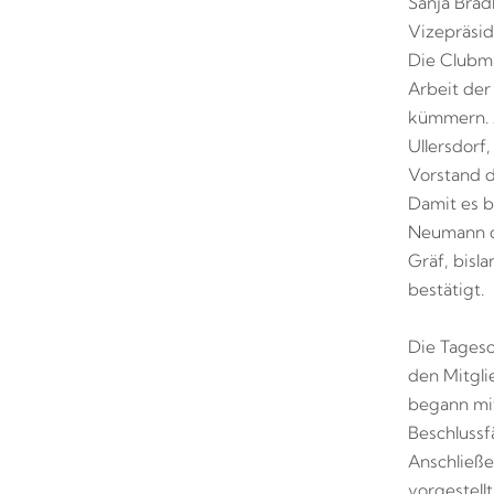
Sanja Brad
Vizepräsid
Die Clubma
Arbeit der
kümmern. 
Ullersdorf
Vorstand d
Damit es b
Neumann d
Gräf, bisl
bestätigt.
Die Tages
den Mitgli
begann mit
Beschlussf
Anschließe
vorgestell