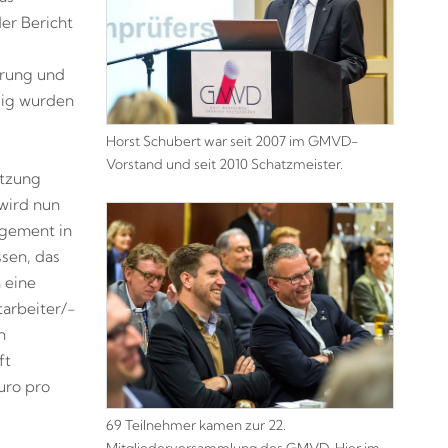
er Bericht
hrung und
sig wurden
Horst Schubert war seit 2007 im GMVD-
Vorstand und seit 2010 Schatzmeister.
tzung
wird nun
agement in
sen, das
 eine
arbeiter/-
n
ft
uro pro
69 Teilnehmer kamen zur 22.
Mitgliederversammlung des GMVD. Hier im