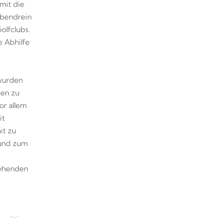
mit die
obendrein
olfclubs.
e Abhilfe
 wurden
ten zu
or allem
it
it zu
rund zum
tehenden