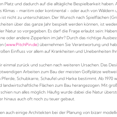
n Platz und dadurch auf die alltägliche Bespielbarkeit haben.
es Klimas - maritim oder kontinental - oder auch von Wäldern 
ist nicht zu unterschätzen. Der Wunsch nach Spielflächen (Grü
heiten über das ganze Jahr bespielt werden können, ist weder 
er Natur so vorgegeben. Es darf die Frage erlaubt sein: Haben 
ine oder andere Zipperlein im Jahr? Durch das richtige Ausbes
n (
www.PitchPin.de
) übernehmen Sie Verantwortung und ha
oßen Einfluss vor allem auf Krankheiten und Unebenheiten Ihr
r einmal zurück und suchen nach weiteren Ursachen. Das Des
otwendigen Arbeiten zum Bau der meisten Golfplätze weltweit
 Pferde, Schubkarre, Schaufel und Harke bestimmt. Ab 1970 
landwirtschaftliche Flächen zum Bau herangezogen. Mit gro
 schien nun alles möglich. Häufig wurde dabei die Natur überst
r hinaus auch oft noch zu teuer gebaut.
en auch einige Architekten bei der Planung von bizarr modelli