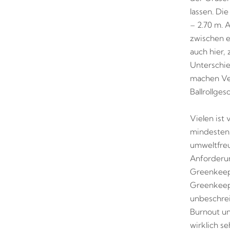
lassen. Di
– 2.70 m. 
zwischen 
auch hier, 
Unterschie
machen Ver
Ballrollge
Vielen ist 
mindestens
umweltfreu
Anforderun
Greenkeepi
Greenkeepe
unbeschrei
Burnout un
wirklich s