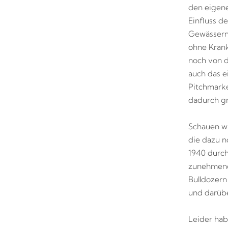
den eigene
Einfluss d
Gewässern 
ohne Krank
noch von d
auch das e
Pitchmarke
dadurch gr
Schauen wi
die dazu n
1940 durch
zunehmend 
Bulldozern
und darübe
Leider hab