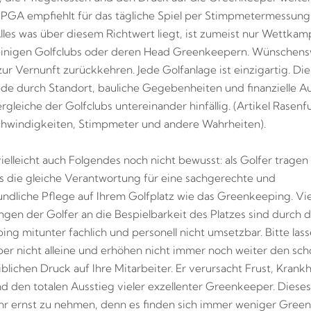
e PGA empfiehlt für das tägliche Spiel per Stimpmetermessung
Alles was über diesem Richtwert liegt, ist zumeist nur Wettkam
einigen Golfclubs oder deren Head Greenkeepern. Wünschens
zur Vernunft zurückkehren. Jede Golfanlage ist einzigartig. Die
de durch Standort, bauliche Gegebenheiten und finanzielle A
gleiche der Golfclubs untereinander hinfällig. (Artikel Rasenf
schwindigkeiten, Stimpmeter und andere Wahrheiten).
vielleicht auch Folgendes noch nicht bewusst: als Golfer tragen
 die gleiche Verantwortung für eine sachgerechte und
ndliche Pflege auf Ihrem Golfplatz wie das Greenkeeping. Vie
gen der Golfer an die Bespielbarkeit des Platzes sind durch d
ng mitunter fachlich und personell nicht umsetzbar. Bitte lass
r nicht alleine und erhöhen nicht immer noch weiter den scho
blichen Druck auf Ihre Mitarbeiter. Er verursacht Frust, Krankh
d den totalen Ausstieg vieler exzellenter Greenkeeper. Dieses
ehr ernst zu nehmen, denn es finden sich immer weniger Gree