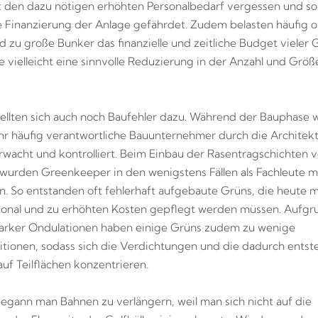
t den dazu nötigen erhöhten Personalbedarf vergessen und so
ge Finanzierung der Anlage gefährdet. Zudem belasten häufig 
d zu große Bunker das finanzielle und zeitliche Budget vieler G
e vielleicht eine sinnvolle Reduzierung in der Anzahl und Größ
ellten sich auch noch Baufehler dazu. Während der Bauphase
hr häufig verantwortliche Bauunternehmer durch die Architek
wacht und kontrolliert. Beim Einbau der Rasentragschichten v
wurden Greenkeeper in den wenigstens Fällen als Fachleute m
. So entstanden oft fehlerhaft aufgebaute Grüns, die heute m
sonal und zu erhöhten Kosten gepflegt werden müssen. Aufg
starker Ondulationen haben einige Grüns zudem zu wenige
tionen, sodass sich die Verdichtungen und die dadurch ents
uf Teilflächen konzentrieren.
begann man Bahnen zu verlängern, weil man sich nicht auf die