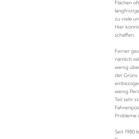
Flächen of
langfristi
zu viele un
Hier könnt
schaffen.
Ferner ges
nämlich se
wenig über
der Grüns 
einbezogen
wenig Per
Teil sehr 
Fahnenposi
Probleme a
Seit 1980 