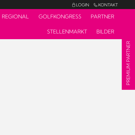
LOGIN
KONTAKT


REGIONAL
GOLFKONGRESS
PARTNER
STELLENMARKT
BILDER
PREMIUM PARTNER