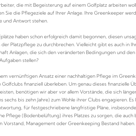
rbeiter, die mit Begeisterung auf einem Golfplatz arbeiten wol
en Sie die Pflegeziele auf Ihrer Anlage. Ihre Greenkeeper wer
e und Antwort stehen.
fplätze haben schon erfolgreich damit begonnen, diesen unsa
n der Platzpflege zu durchbrechen. Vielleicht gibt es auch in Ih
aft Anlagen, die sich den veränderten Bedingungen und den 
Aufgaben stellen?
nem vernünftigen Ansatz einer nachhaltigen Pflege im Green
 Golfclubs finanziell überleben. Um genau dieses finanzielle 
eisten, benötigen wir aber vor allem Vorstände, die sich länger
s sechs bis zehn Jahre) zum Wohle ihrer Clubs engagieren. Es l
ntwortung, für festgeschriebene langfristige Pläne, insbesonde
e Pflege (Bodenbelüftung) ihres Platzes zu sorgen, die auch 
in Vorstand, Management oder Greenkeeping Bestand haben.