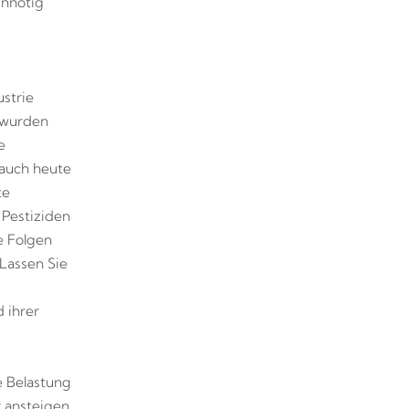
unnötig
strie
 wurden
e
 auch heute
te
 Pestiziden
e Folgen
 Lassen Sie
 ihrer
e Belastung
 ansteigen