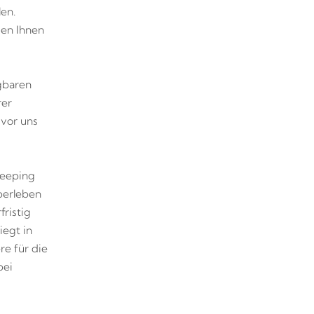
len.
den Ihnen
gbaren
rer
vor uns
keeping
Überleben
fristig
iegt in
re für die
bei