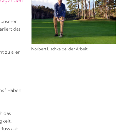
 folgenden
 unserer
rliert das
Norbert Lischka bei der Arbeit
t zu aller
g
ubs? Haben
h das
gkeit,
luss auf