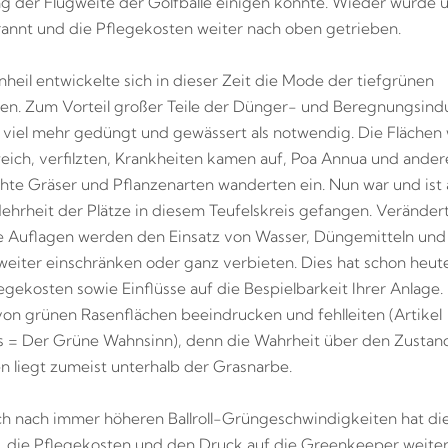
 der Flugweite der Golfbälle einigen konnte. Wieder wurde 
annt und die Pflegekosten weiter nach oben getrieben.
nheil entwickelte sich in dieser Zeit die Mode der tiefgrünen
en. Zum Vorteil großer Teile der Dünger- und Beregnungsindu
viel mehr gedüngt und gewässert als notwendig. Die Flächen
eich, verfilzten, Krankheiten kamen auf, Poa Annua und ander
te Gräser und Pflanzenarten wanderten ein. Nun war und ist
ehrheit der Plätze in diesem Teufelskreis gefangen. Veränder
e Auflagen werden den Einsatz von Wasser, Düngemitteln und
weiter einschränken oder ganz verbieten. Dies hat schon heut
legekosten sowie Einflüsse auf die Bespielbarkeit Ihrer Anlage.
 von grünen Rasenflächen beeindrucken und fehlleiten (Artikel
 = Der Grüne Wahnsinn), denn die Wahrheit über den Zustand
en liegt zumeist unterhalb der Grasnarbe.
 nach immer höheren Ballroll-Grüngeschwindigkeiten hat di
, die Pflegekosten und den Druck auf die Greenkeeper weiter