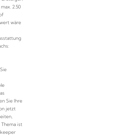
 max. 2.50
pf
wert wäre
usstattung
uchs:
 Sie
le
as
en Sie Ihre
n jetzt
eiten,
 Thema ist
nkeeper