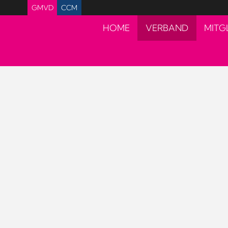
GMVD
CCM
HOME
VERBAND
MITG