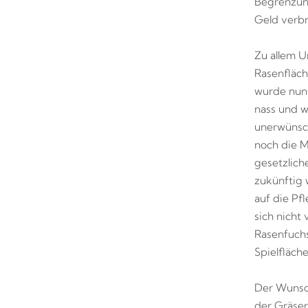
Begrenzung
Geld verbr
Zu allem U
Rasenfläch
wurde nun 
nass und w
unerwünsch
noch die M
gesetzlich
zukünftig 
auf die Pf
sich nicht
Rasenfuchs
Spielfläch
Der Wunsch
der Gräser