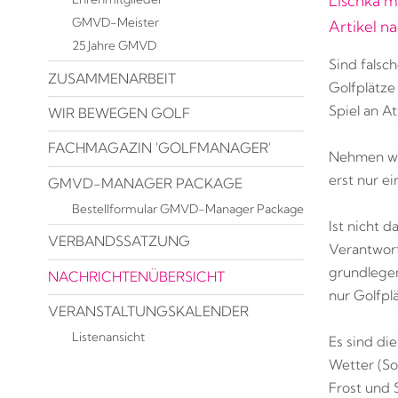
Lischka m
GMVD-Meister
Artikel n
25 Jahre GMVD
Sind falsc
ZUSAMMENARBEIT
Golfplätze
Spiel an A
WIR BEWEGEN GOLF
FACHMAGAZIN 'GOLFMANAGER'
Nehmen wir 
erst nur ei
GMVD-MANAGER PACKAGE
Bestellformular GMVD-Manager Package
Ist nicht 
VERBANDSSATZUNG
Verantwor
grundlegen
NACHRICHTENÜBERSICHT
nur Golfpl
VERANSTALTUNGSKALENDER
Listenansicht
Es sind d
Wetter (So
Frost und 