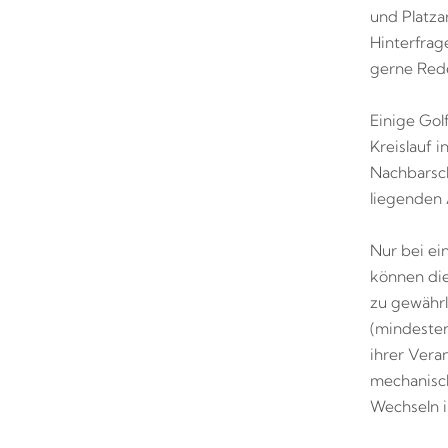
und Platza
Hinterfrag
gerne Red
Einige Gol
Kreislauf i
Nachbarsch
liegenden 
Nur bei ei
können die
zu gewährl
(mindesten
ihrer Vera
mechanisch
Wechseln 