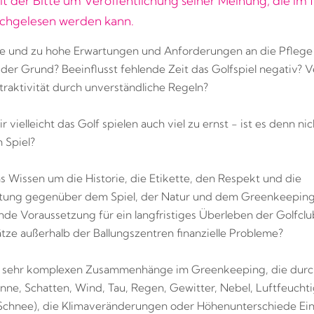
it der Bitte um Veröffentlichung seiner Meinung, die im
achgelesen werden kann.
he und zu hohe Erwartungen und Anforderungen an die Pflege
 der Grund? Beeinflusst fehlende Zeit das Golfspiel negativ? Ve
ttraktivität durch unverständliche Regeln?
vielleicht das Golf spielen auch viel zu ernst - ist es denn nich
n Spiel?
das Wissen um die Historie, die Etikette, den Respekt und die
tung gegenüber dem Spiel, der Natur und dem Greenkeepin
de Voraussetzung für ein langfristiges Überleben der Golfcl
ätze außerhalb der Ballungszentren finanzielle Probleme?
ie sehr komplexen Zusammenhänge im Greenkeeping, die durc
nne, Schatten, Wind, Tau, Regen, Gewitter, Nebel, Luftfeuchti
Schnee), die Klimaveränderungen oder Höhenunterschiede Einf