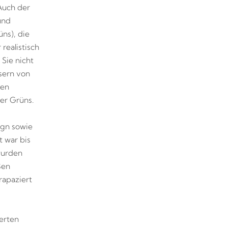
 Auch der
und
ns), die
realistisch
Sie nicht
sern von
ben
er Grüns.
ign sowie
 war bis
wurden
ßen
rapaziert
erten