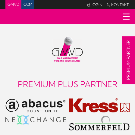
GMVD
CCM
LOGIN
KONTAKT


PREMIUM PARTNER
PREMIUM PLUS PARTNER