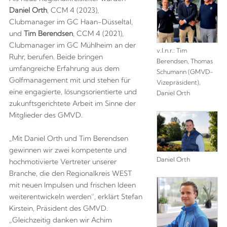
Daniel Orth
, CCM 4 (2023),
Clubmanager im GC Haan-Düsseltal,
und
Tim Berendsen
, CCM 4 (2021),
Clubmanager im GC Mühlheim an der
v.l.n.r.: Tim
Ruhr, berufen. Beide bringen
Berendsen, Thomas
umfangreiche Erfahrung aus dem
Schumann (GMVD-
Golfmanagement mit und stehen für
Vizepräsident),
eine engagierte, lösungsorientierte und
Daniel Orth
zukunftsgerichtete Arbeit im Sinne der
Mitglieder des GMVD.
„Mit Daniel Orth und Tim Berendsen
gewinnen wir zwei kompetente und
Daniel Orth
hochmotivierte Vertreter unserer
Branche, die den Regionalkreis WEST
mit neuen Impulsen und frischen Ideen
weiterentwickeln werden“, erklärt Stefan
Kirstein, Präsident des GMVD.
„Gleichzeitig danken wir Achim