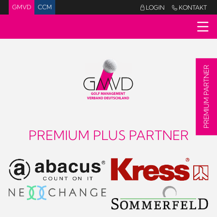
GMVD
CCM
LOGIN
KONTAKT


PREMIUM PARTNER
PREMIUM PLUS PARTNER