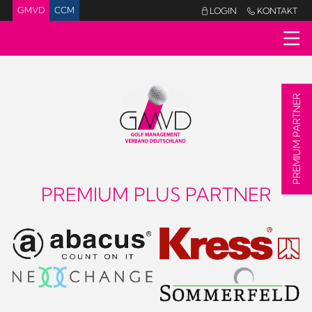
GMVD
CCM
LOGIN
KONTAKT


PREMIUM PARTNER
PREMIUM PLUS PARTNER