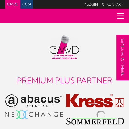
GMVD
CCM
LOGIN
KONTAKT


PREMIUM PARTNER
PREMIUM PLUS PARTNER