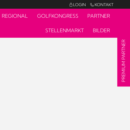
LOGIN
KONTAKT


REGIONAL
GOLFKONGRESS
PARTNER
STELLENMARKT
BILDER
PREMIUM PARTNER