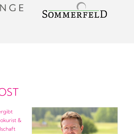
 OST
rgibt
okurist &
lschaft