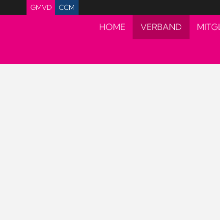
GMVD
CCM
HOME
VERBAND
MITG