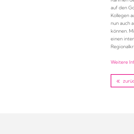
auf den Go
Kollegen a
nun auch a
können. Mi
einen inte
Regionalkr
Weitere In
zurü