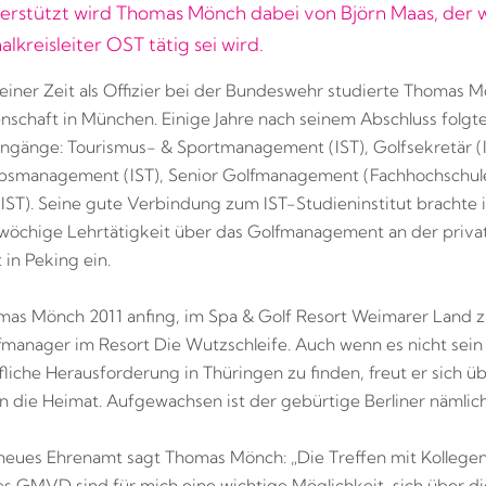
rstützt wird Thomas Mönch dabei von Björn Maas, der w
alkreisleiter OST tätig sei wird.
iner Zeit als Offizier bei der Bundeswehr studierte Thomas 
nschaft in München. Einige Jahre nach seinem Abschluss folg
ngänge: Tourismus- & Sportmanagement (IST), Golfsekretär (I
ebsmanagement (IST), Senior Golfmanagement (Fachhochschul
ST). Seine gute Verbindung zum IST-Studieninstitut brachte 
wöchige Lehrtätigkeit über das Golfmanagement an der priva
 in Peking ein.
as Mönch 2011 anfing, im Spa & Golf Resort Weimarer Land z
fmanager im Resort Die Wutzschleife. Auch wenn es nicht sein 
fliche Herausforderung in Thüringen zu finden, freut er sich üb
n die Heimat. Aufgewachsen ist der gebürtige Berliner nämlich 
neues Ehrenamt sagt Thomas Mönch: „Die Treffen mit Kollege
 GMVD sind für mich eine wichtige Möglichkeit, sich über 