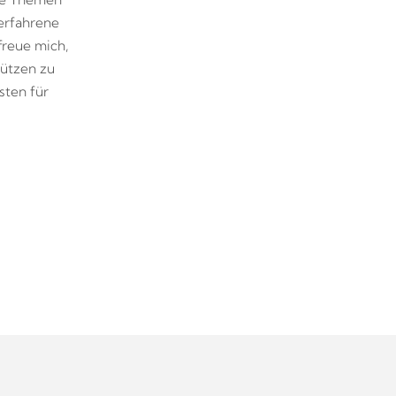
erfahrene
freue mich,
tützen zu
sten für