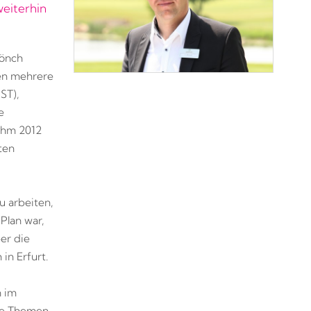
eiterhin
Mönch
ten mehrere
ST),
e
ihm 2012
ten
u arbeiten,
Plan war,
er die
in Erfurt.
n im
die Themen