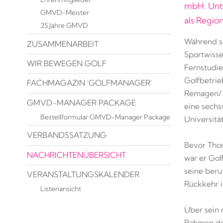
mbH. Unte
GMVD-Meister
als Region
25 Jahre GMVD
Während se
ZUSAMMENARBEIT
Sportwisse
WIR BEWEGEN GOLF
Fernstudie
Golfbetri
FACHMAGAZIN 'GOLFMANAGER'
Remagen/ I
GMVD-MANAGER PACKAGE
eine sechs
Bestellformular GMVD-Manager Package
Universität
VERBANDSSATZUNG
Bevor Thom
NACHRICHTENÜBERSICHT
war er Gol
seine beru
VERANSTALTUNGSKALENDER
Rückkehr i
Listenansicht
Über sein 
Rahmen des