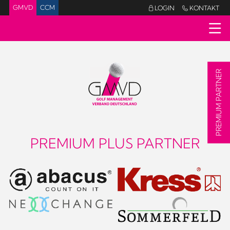
GMVD
CCM
LOGIN
KONTAKT


PREMIUM PARTNER
PREMIUM PLUS PARTNER