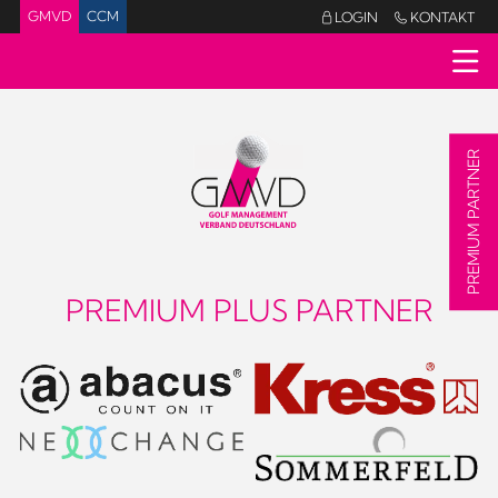
GMVD
CCM
LOGIN
KONTAKT


PREMIUM PARTNER
PREMIUM PLUS PARTNER