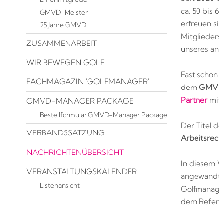
ca. 50 bis
GMVD-Meister
erfreuen s
25 Jahre GMVD
Mitglieder
ZUSAMMENARBEIT
unseres a
WIR BEWEGEN GOLF
Fast schon
FACHMAGAZIN 'GOLFMANAGER'
dem
GMVD
Partner
mit
GMVD-MANAGER PACKAGE
Bestellformular GMVD-Manager Package
Der Titel d
VERBANDSSATZUNG
Arbeitsrec
NACHRICHTENÜBERSICHT
In diesem 
VERANSTALTUNGSKALENDER
angewandt
Listenansicht
Golfmanage
dem Refera