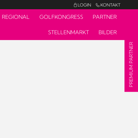
LOGIN
KONTAKT


REGIONAL
GOLFKONGRESS
PARTNER
STELLENMARKT
BILDER
PREMIUM PARTNER