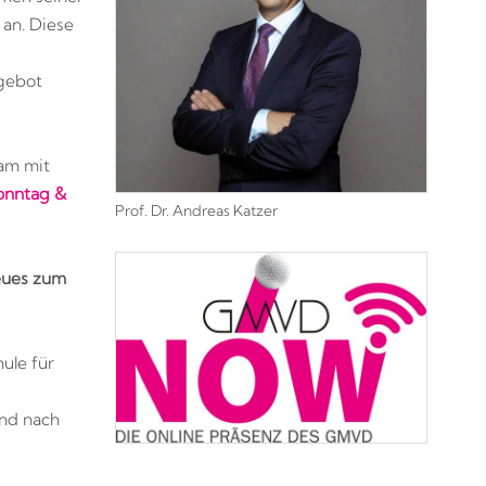
 an.
Diese
gebot
sam mit
onntag &
Prof. Dr. Andreas Katzer
eues zum
ule für
und nach