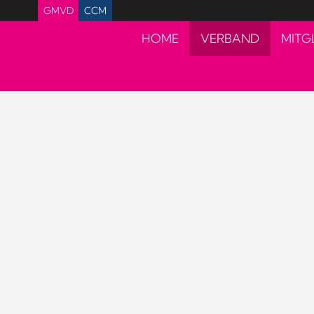
GMVD
CCM
HOME
VERBAND
MITG