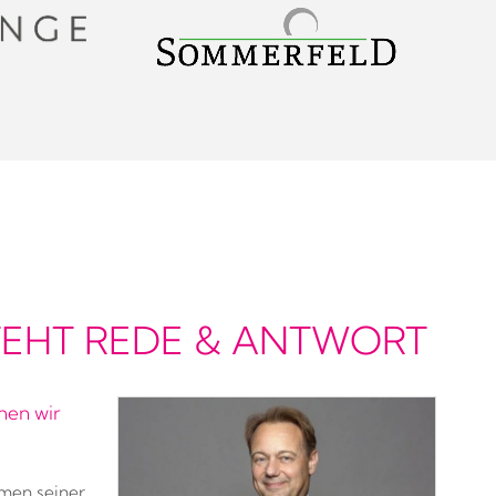
STEHT REDE & ANTWORT
hen wir
men seiner