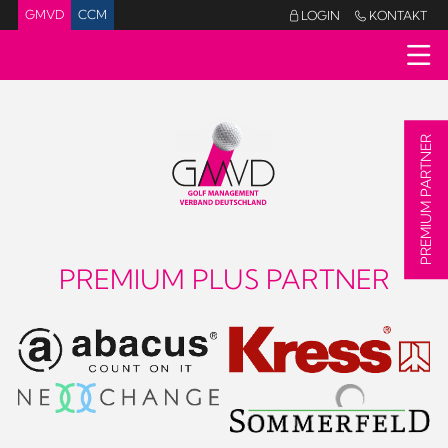
GMVD
CCM
LOGIN
KONTAKT


PREMIUM PARTNER
PREMIUM PLUS PARTNER