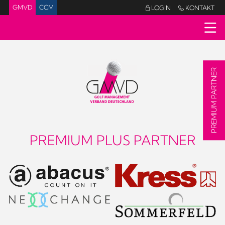
GMVD
CCM
LOGIN
KONTAKT


PREMIUM PARTNER
PREMIUM PLUS PARTNER