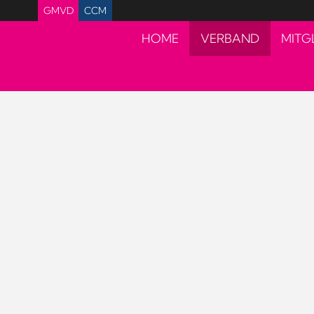
GMVD
CCM
HOME
VERBAND
MITG