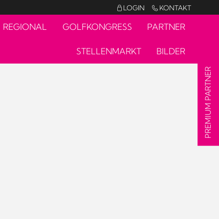
LOGIN
KONTAKT


REGIONAL
GOLFKONGRESS
PARTNER
STELLENMARKT
BILDER
PREMIUM PARTNER