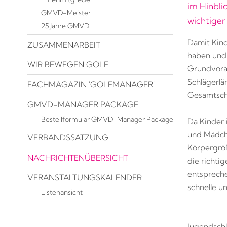
im Hinblic
GMVD-Meister
wichtiger
25 Jahre GMVD
Damit Kind
ZUSAMMENARBEIT
haben und 
WIR BEWEGEN GOLF
Grundvorau
Schlägerlä
FACHMAGAZIN 'GOLFMANAGER'
Gesamtsch
GMVD-MANAGER PACKAGE
Bestellformular GMVD-Manager Package
Da Kinder 
und Mädche
VERBANDSSATZUNG
Körpergröß
NACHRICHTENÜBERSICHT
die richti
entspreche
VERANSTALTUNGSKALENDER
schnelle u
Listenansicht
Jugendschl