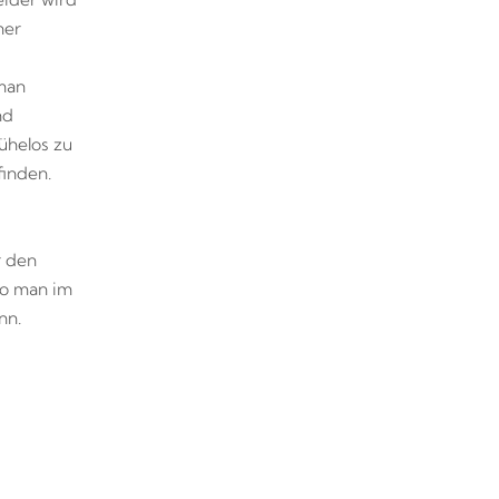
ner
man
nd
ühelos zu
finden.
r den
wo man im
nn.