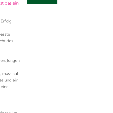
st das ein
 Erfolg
passte
icht des
sen, Jungen
, muss auf
es und ein
 eine
eider wird