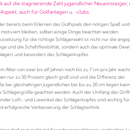
k auf die stagnierende Zahl jugendlicher Neueinsteiger, i
 Aspekt, auch für Golfanlagen u. -clubs.
er bereits beim Erlernen des Golfspiels den nötigen Spaß und
motiviert bleiben, sollten einige Dinge beachtet werden.
ssetzung für die richtige Schlägerwahl ist nicht nur die ange
nge und die Schaftflexibilität, sondern auch das optimale Gew
lägers und besonders des Schlägerkopfes.
im Alter von zwei bis elf Jahren noch bis zu 7 cm pro Jahr wach
n nur zu 50 Prozent gleich groß sind und die Differenz der
e bei gleichaltrigen Jugendlichen bei bis zu 20 cm liegen kann
ge Schlägergröße geachtet werden. Auch der Umfang des Griff
nder Loft- und Liewinkel des Schlägerkopfes sind wichtig für
nd erfolgreiche Verbesserung der Schlagtechnik.
äger darf man nicht mit Erwachsenenschlägern vergleichen. L