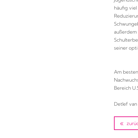
häufig vie
Reduzierun
Schwungeb
außerdem 
Schulterbe
seiner opt
Am besten 
Nachwuchs 
Bereich U.
Detlef va
zurü