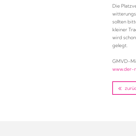
Die Platzve
witterungs
sollten bi
kleiner T
wird schon
gelegt.
GMVD-Mitg
www.der-r
zurü