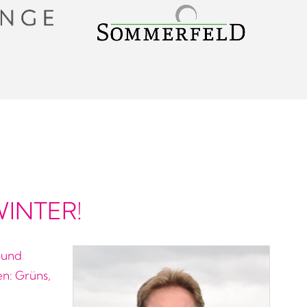
WINTER!
 und
n: Grüns,