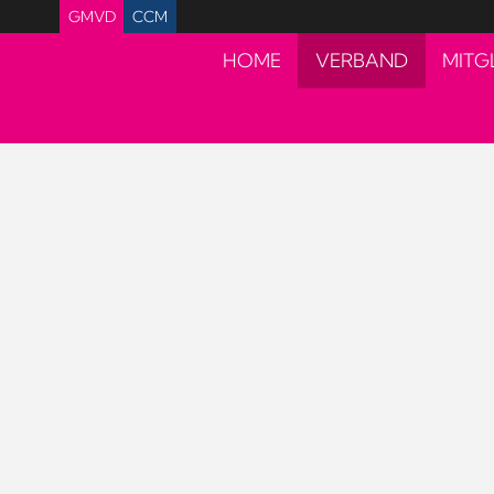
GMVD
CCM
HOME
VERBAND
MITG