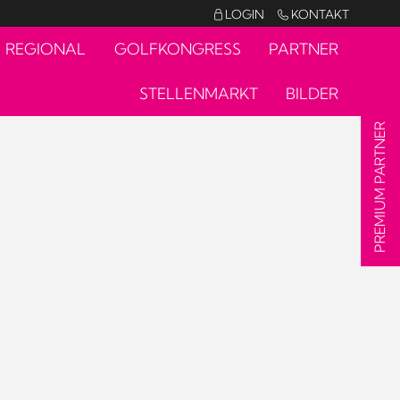
LOGIN
KONTAKT


REGIONAL
GOLFKONGRESS
PARTNER
STELLENMARKT
BILDER
PREMIUM PARTNER