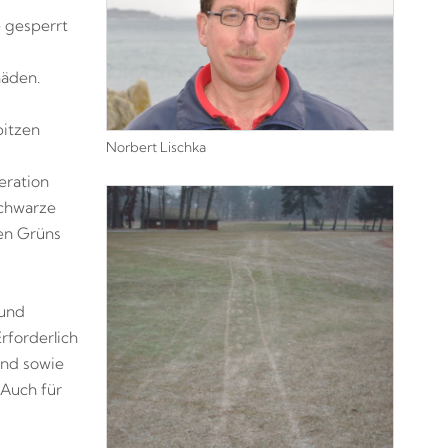
e gesperrt
häden.
pitzen
Norbert Lischka
eration
 Schwarze
en Grüns
 und
rforderlich
and sowie
 Auch für