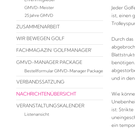
GMVD-Meister
Jeder Golf
ist, einen
25 Jahre GMVD
Trolleyspu
ZUSAMMENARBEIT
WIR BEWEGEN GOLF
Durch das 
abgebroche
FACHMAGAZIN 'GOLFMANAGER'
Blattstruk
GMVD-MANAGER PACKAGE
benötigen. 
abgestorbe
Bestellformular GMVD-Manager Package
und in den
VERBANDSSATZUNG
NACHRICHTENÜBERSICHT
Wie können
Unebenheit
VERANSTALTUNGSKALENDER
ist: Strik
Listenansicht
uneingesch
ein tempor