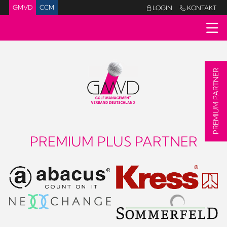
GMVD
CCM
LOGIN
KONTAKT


PREMIUM PARTNER
PREMIUM PLUS PARTNER