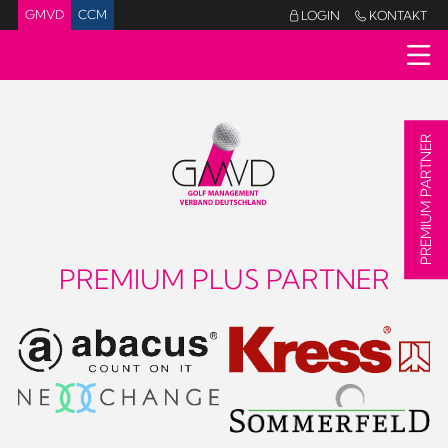
GMVD
CCM
LOGIN
KONTAKT


PREMIUM PARTNER
PREMIUM PLUS PARTNER