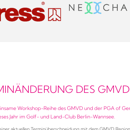
MINÄNDERUNG DES GMV
insame Workshop-Reihe des GMVD und der PGA of Ge
ieses Jahr im Golf- und Land-Club Berlin-Wannsee.
einer aktuellen Terminüberschneidung mit dem GMVD Regiona