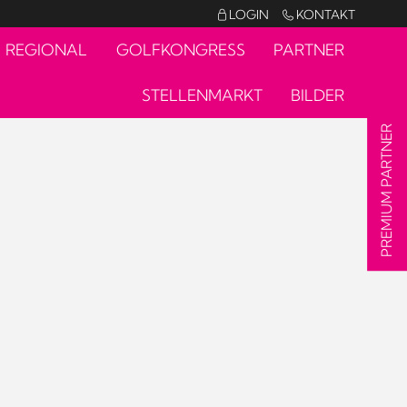
LOGIN
KONTAKT


REGIONAL
GOLFKONGRESS
PARTNER
STELLENMARKT
BILDER
PREMIUM PARTNER