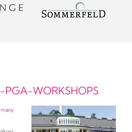
D-PGA-WORKSHOPS
rmany
lkreis