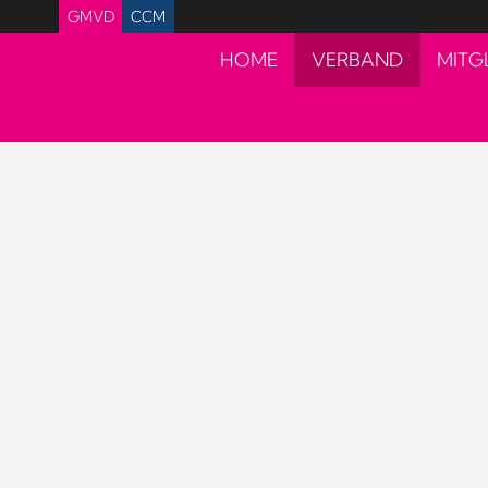
GMVD
CCM
HOME
VERBAND
MITG