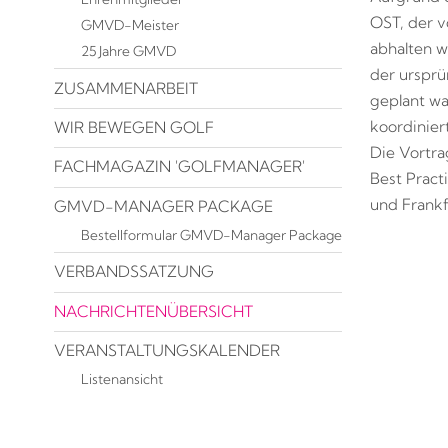
OST, der v
GMVD-Meister
abhalten 
25 Jahre GMVD
der ursprü
ZUSAMMENARBEIT
geplant wa
koordinier
WIR BEWEGEN GOLF
Die Vortrag
FACHMAGAZIN 'GOLFMANAGER'
Best Pract
und Frankf
GMVD-MANAGER PACKAGE
Bestellformular GMVD-Manager Package
VERBANDSSATZUNG
NACHRICHTENÜBERSICHT
VERANSTALTUNGSKALENDER
Listenansicht