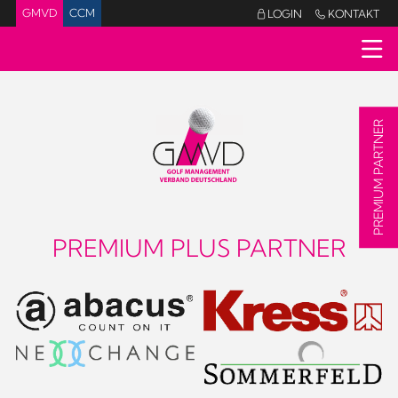
GMVD
CCM
LOGIN
KONTAKT


PREMIUM PARTNER
PREMIUM PLUS PARTNER