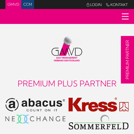
GMVD
CCM
LOGIN
KONTAKT


PREMIUM PARTNER
PREMIUM PLUS PARTNER