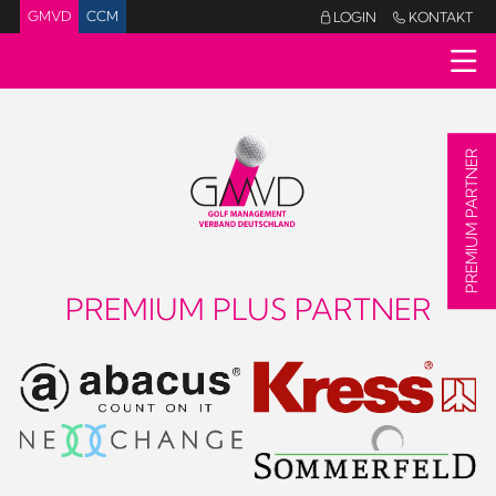
GMVD
CCM
LOGIN
KONTAKT


PREMIUM PARTNER
PREMIUM PLUS PARTNER