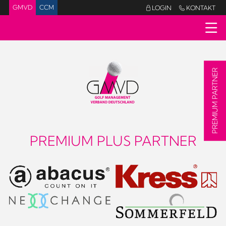
GMVD
CCM
LOGIN
KONTAKT


PREMIUM PARTNER
PREMIUM PLUS PARTNER