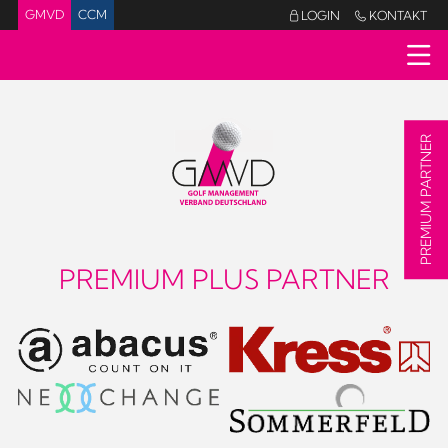
GMVD
CCM
LOGIN
KONTAKT


PREMIUM PARTNER
PREMIUM PLUS PARTNER