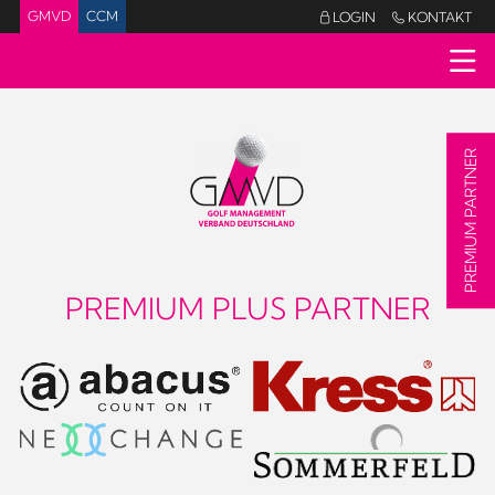
GMVD
CCM
LOGIN
KONTAKT


PREMIUM PARTNER
PREMIUM PLUS PARTNER