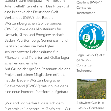
„Lebensraum Golfplatz – Wir fördern
Quelle: © BWGV /
Artenvielfalt“ teilnehmen. Das Projekt ist
Constanze
eine Initiative des Deutschen Golf
Tochtermann
Verbandes (DGV), des Baden-
Württembergischen Golfverbandes
(BWGV) sowie des Ministeriums für
Umwelt, Klima und Energiewirtschaft
Baden-Württemberg. Gemeinsam und
verstärkt wollen die Beteiligten
schützenswerte Lebensräume für
Logo BWGV Quelle:
Pflanzen- und Tierarten auf Golfanlagen
© BWGV /
schaffen und erhalten.
Constanze
Auf Grund der großen Resonanz, die das
Tochtermann
Projekt bei seinen Mitgliedern erfährt,
hat der Baden-Württembergische
Golfverband (BWGV) dafür nun eigens
eine neue Internet-Plattform aufgebaut.
Blühwiese Quelle: ©
„Wir sind hoch erfreut, dass sich dem
BWGV / Constanze
Pilotprojekt ´Lebensraum Golfplatz – Wir