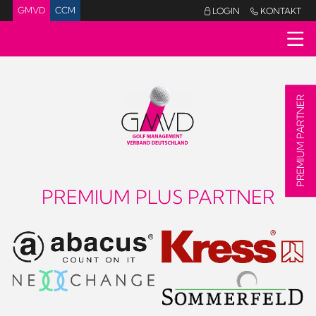
GMVD
CCM
LOGIN
KONTAKT


PREMIUM PARTNER
PREMIUM PLUS PARTNER