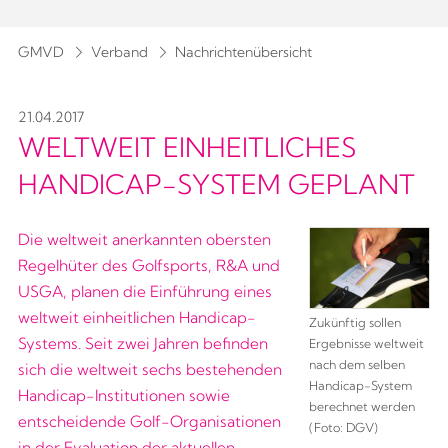
GMVD
Verband
Nachrichtenübersicht
21.04.2017
WELTWEIT EINHEITLICHES
HANDICAP-SYSTEM GEPLANT
Die weltweit anerkannten obersten
Regelhüter des Golfsports, R&A und
USGA, planen die Einführung eines
weltweit einheitlichen Handicap-
Zukünftig sollen
Systems. Seit zwei Jahren befinden
Ergebnisse weltweit
nach dem selben
sich die weltweit sechs bestehenden
Handicap-System
Handicap-Institutionen sowie
berechnet werden
entscheidende Golf-Organisationen
(Foto: DGV)
in der Evaluation der aktuellen