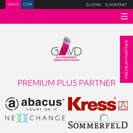
GMVD
CCM
LOGIN
KONTAKT


PREMIUM PARTNER
PREMIUM PLUS PARTNER