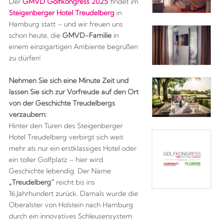
Der
GMVD Golfkongress 2025
findet im
Steigenberger Hotel Treudelberg
in
Hamburg statt – und wir freuen uns
schon heute, die
GMVD-Familie
in
einem einzigartigen Ambiente begrüßen
zu dürfen!
Nehmen Sie sich eine Minute Zeit und
lassen Sie sich zur Vorfreude auf den Ort
von der Geschichte Treudelbergs
verzaubern:
Hinter den Türen des Steigenberger
Hotel Treudelberg verbirgt sich weit
mehr als nur ein erstklassiges Hotel oder
ein toller Golfplatz – hier wird
Geschichte lebendig. Der Name
„Treudelberg“
reicht bis ins
16.
Jahrhundert zurück. Damals wurde die
Oberalster von Holstein nach Hamburg
durch ein innovatives Schleusensystem