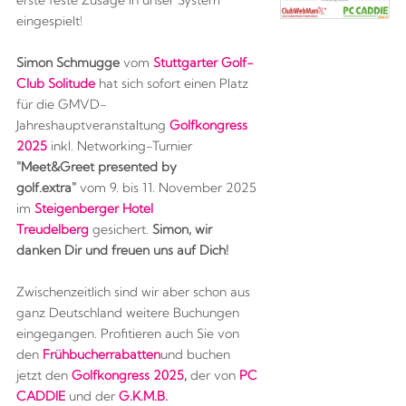
erste feste Zusage in unser System
eingespielt!
Simon Schmugge
vom
Stuttgarter Golf-
Club Solitude
hat sich sofort einen Platz
für die GMVD-
Jahreshauptveranstaltung
Golfkongress
2025
inkl. Networking-Turnier
"Meet&Greet presented by
golf.extra"
vom 9. bis 11. November 2025
im
Steigenberger Hotel
Treudelberg
gesichert.
Simon, wir
danken Dir und freuen uns auf Dich!
Zwischenzeitlich sind wir aber schon aus
ganz Deutschland weitere Buchungen
eingegangen. Profitieren auch Sie von
den
Frühbucherrabatten
und buchen
jetzt den
Golfkongress 2025
,
der von
PC
CADDIE
und der
G.K.M.B.