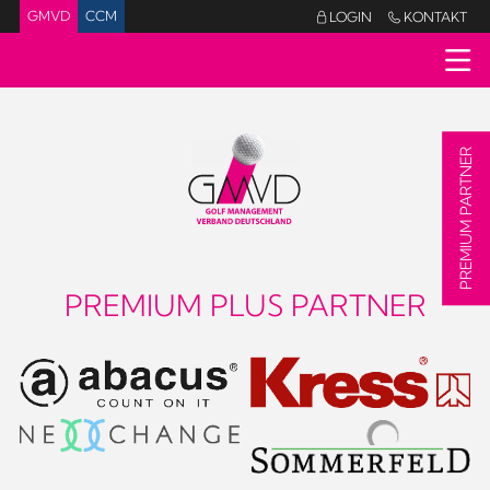
GMVD
CCM
LOGIN
KONTAKT


PREMIUM PARTNER
PREMIUM PLUS PARTNER